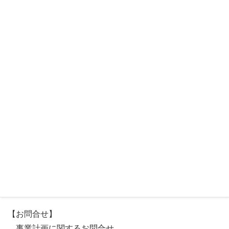
(2) 種類 工場立地法（昭和34年法律第24号）第４条
第１項第３号に規定する工業団地の造成事業（滋賀県環境
影響評価条例別表第12号）
(3) 規模 対象事業実施区域面積 66.05584ヘクタール
【対象事業実施区域】
蒲生郡日野町大字鳥居平字篠原1519番外149筆
【お問合せ】
事業計画に関するお問合せ